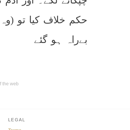
چپکانے لگے۔ اور آدم ن
حکم خلاف کیا تو (و)
بےراہ ہو گئے
of the web
LEGAL