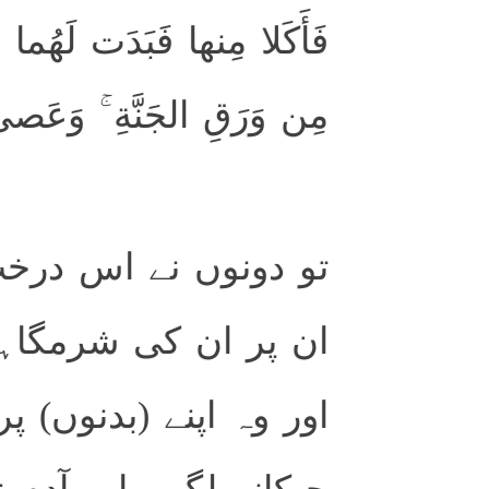
فَأَكَلا مِنها فَبَدَت لَهُما
مِن وَرَقِ الجَنَّةِ ۚ وَعَصىٰ 
تو دونوں نے اس درخت 
ان پر ان کی شرمگاہ
اور وہ اپنے (بدنوں) پ