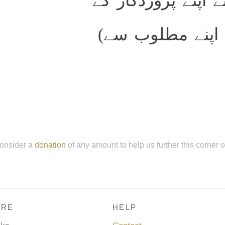
ے اپنے پروردگار کے
ہ اپنے مطلوب سے
onsider a
donation
of any amount to help us further this corner 
RE
HELP