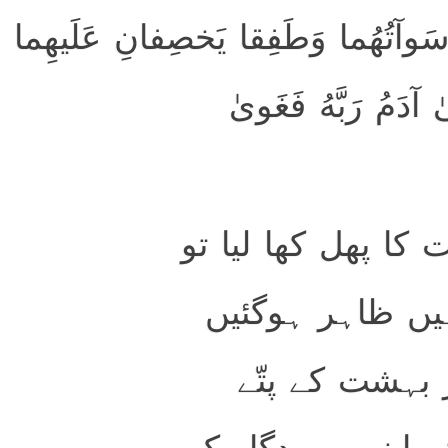
 سَوآتُهُما وَطَفِقا يَخصِفانِ عَلَيهِما
آدَمُ رَبَّهُ فَغَوىٰ
کا پھل کھا لیا تو
یں ظاہر ہوگئیں
ر بہشت کے پتّے