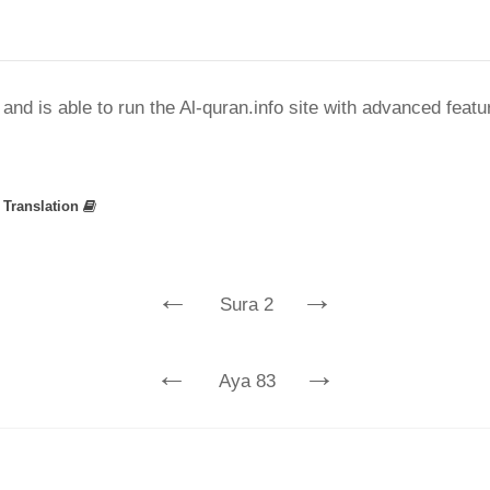
nd is able to run the Al-quran.info site with advanced feat
»
Translation
←
→
Sura 2
←
→
Aya 83