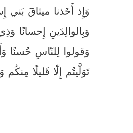
وَإِذ أَخَذنا ميثاقَ بَني إِسرا
وَبِالوالِدَينِ إِحسانًا وَذ
وَقولوا لِلنّاسِ حُسنًا وَأَقي
تَوَلَّيتُم إِلّا قَليلًا مِنكُم