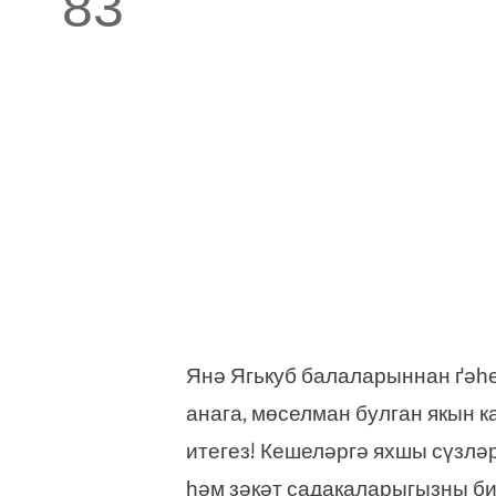
83
Янә Ягькуб балаларыннан ґәһе
анага, мөселман булган якын к
итегез! Кешеләргә яхшы сүзлә
һәм зәкәт садакаларыгызны би