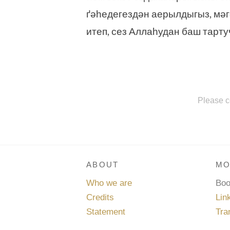
ґәһедегездән аерылдыгыз, мәг
итеп, сез Аллаһудан баш тарт
Please c
ABOUT
MO
Who we are
Bo
Credits
Lin
Statement
Tra