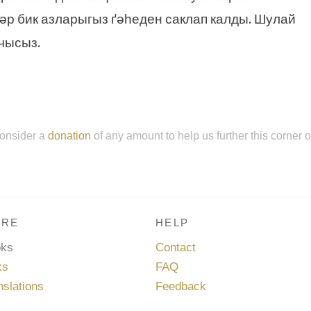
әр бик азларыгыз ґәһеден саклап калды. Шулай
учысыз.
onsider a
donation
of any amount to help us further this corner 
RE
HELP
oks
Contact
ks
FAQ
nslations
Feedback