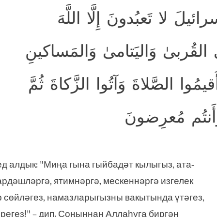
ئيلَ لا تَعبُدونَ إِلَّا اللَّهَ
ِي القُربىٰ وَاليَتامىٰ وَالمَساكينِ
مُوا الصَّلاةَ وَآتُوا الزَّكاةَ ثُمَّ
 وَأَنتُم مُعرِضونَ
д алдык: "Миңа гына гыйбадәт кылыгыз, ата-
ардәшләргә, ятимнәргә, мескеннәргә изгелек
р сөйләгез, намазларыгызны вакытында үтәгез,
регез!" – дип. Соңыннан Аллаһуга биргән