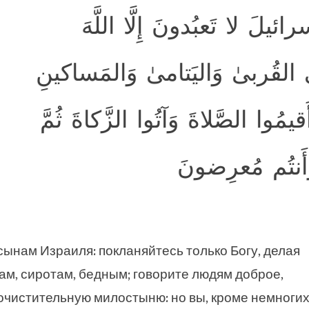
ئيلَ لا تَعبُدونَ إِلَّا اللَّهَ
ِي القُربىٰ وَاليَتامىٰ وَالمَساكينِ
مُوا الصَّلاةَ وَآتُوا الزَّكاةَ ثُمَّ
 وَأَنتُم مُعرِضونَ
сынам Израиля: покланяйтесь только Богу, делая
ам, сиротам, бедным; говорите людям доброе,
очистительную милостыню: но вы, кроме немногих