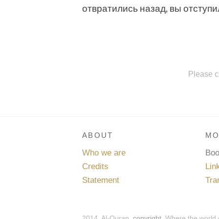
отвратились назад, вы отступи
Please c
ABOUT
MO
Who we are
Bo
Credits
Lin
Statement
Tra
2014, Al-Quran,
copyright
. Where the world