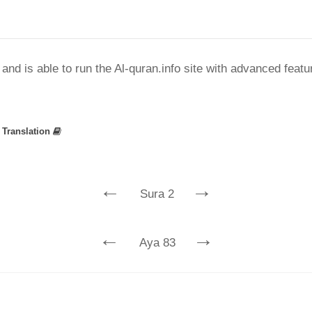
nd is able to run the Al-quran.info site with advanced feat
»
Translation
←
→
Sura 2
←
→
Aya 83