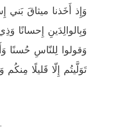
وَإِذ أَخَذنا ميثاقَ بَني إِسرا
وَبِالوالِدَينِ إِحسانًا وَذ
وَقولوا لِلنّاسِ حُسنًا وَأَقي
تَوَلَّيتُم إِلّا قَليلًا مِنكُم
,