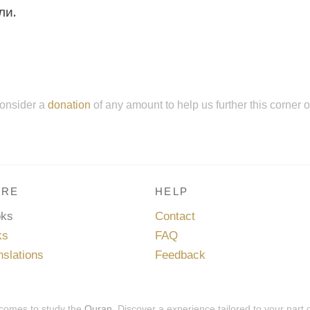
ли.
onsider a
donation
of any amount to help us further this corner 
RE
HELP
oks
Contact
ks
FAQ
nslations
Feedback
 comes to study the
Quran
. Discover a experience tailored to your part 