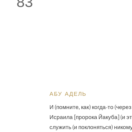
83
АБУ АДЕЛЬ
И (помните, как) когда-то (чере
Исраила [пророка Йакуба] (и эт
служить (и поклоняться) никому