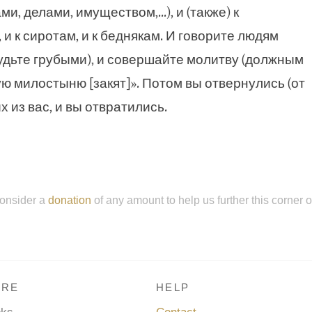
, делами, имуществом,...), и (также) к
и к сиротам, и к беднякам. И говорите людям
будьте грубыми), и совершайте молитву (должным
ю милостыню [закят]». Потом вы отвернулись (от
х из вас, и вы отвратились.
onsider a
donation
of any amount to help us further this corner 
RE
HELP