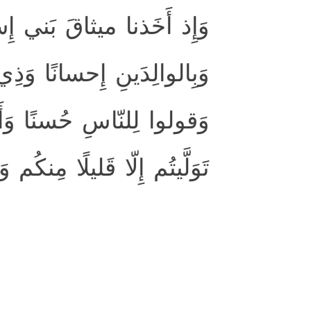
وَإِذ أَخَذنا ميثاقَ بَني إِسرا
وَبِالوالِدَينِ إِحسانًا وَذ
وَقولوا لِلنّاسِ حُسنًا وَأَقي
تَوَلَّيتُم إِلّا قَليلًا مِنكُم