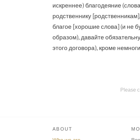
искреннее) благодеяние (словами
родственнику [родственникам], 
благое [хорошие слова] (и не 
образом), давайте обязательну
этого договора), кроме немноги
Please c
ABOUT
MO