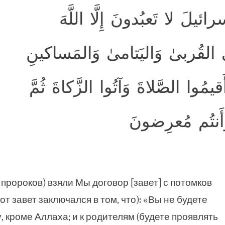
ئيلَ لا تَعبُدونَ إِلَّا اللَّهَ
ِي القُربىٰ وَاليَتامىٰ وَالمَساكينِ
مُوا الصَّلاةَ وَآتُوا الزَّكاةَ ثُمَّ
 وَأَنتُم مُعرِضونَ
з пророков) взяли Мы договор [завет] с потомков
от завет заключался в том, что): «Вы не будете
, кроме Аллаха; и к родителям (будете проявлять