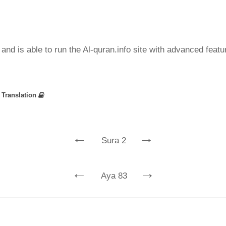
nd is able to run the Al-quran.info site with advanced feat
»
Translation
←
→
Sura 2
←
→
Aya 83