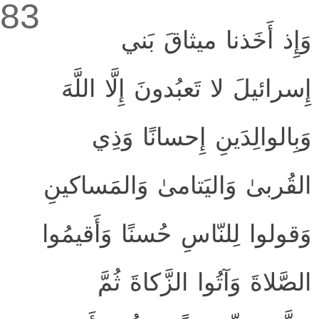
83
وَإِذ أَخَذنا ميثاقَ بَني
إِسرائيلَ لا تَعبُدونَ إِلَّا اللَّهَ
وَبِالوالِدَينِ إِحسانًا وَذِي
القُربىٰ وَاليَتامىٰ وَالمَساكينِ
وَقولوا لِلنّاسِ حُسنًا وَأَقيمُوا
الصَّلاةَ وَآتُوا الزَّكاةَ ثُمَّ