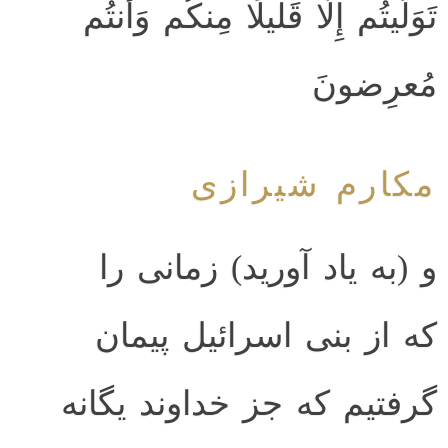
تَوَلَّيتُم إِلّا قَليلًا مِنكُم وَأَنتُم
مُعرِضونَ
مکارم شیرازی
و (به یاد آورید) زمانی را
که از بنی اسرائیل پیمان
گرفتیم که جز خداوند یگانه