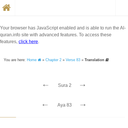
Your browser has JavaScript enabled and is able to run the Al-
quran.info site with advanced features. To access these
features,
click here
.
You are here:
Home
»
Chapter 2
»
Verse 83
»
Translation
←
→
Sura 2
←
→
Aya 83