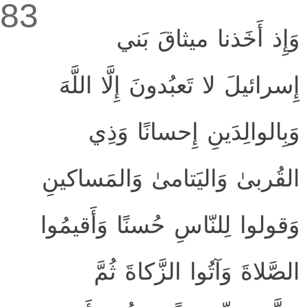
83
وَإِذ أَخَذنا ميثاقَ بَني
إِسرائيلَ لا تَعبُدونَ إِلَّا اللَّهَ
وَبِالوالِدَينِ إِحسانًا وَذِي
القُربىٰ وَاليَتامىٰ وَالمَساكينِ
وَقولوا لِلنّاسِ حُسنًا وَأَقيمُوا
الصَّلاةَ وَآتُوا الزَّكاةَ ثُمَّ