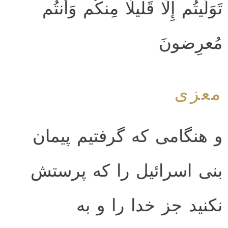
تَوَلَّيتُم إِلّا قَليلًا مِنكُم وَأَنتُم
مُعرِضونَ
معزی
و هنگامی که گرفتیم پیمان
بنی اسرائیل را که پرستش
نکنید جز خدا را و به