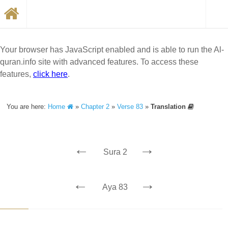
Your browser has JavaScript enabled and is able to run the Al-
quran.info site with advanced features. To access these
features,
click here
.
You are here:
Home
»
Chapter 2
»
Verse 83
»
Translation
←
→
Sura 2
←
→
Aya 83