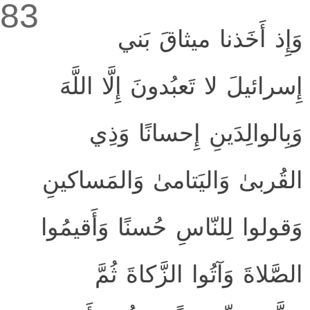
83
وَإِذ أَخَذنا ميثاقَ بَني
إِسرائيلَ لا تَعبُدونَ إِلَّا اللَّهَ
وَبِالوالِدَينِ إِحسانًا وَذِي
القُربىٰ وَاليَتامىٰ وَالمَساكينِ
وَقولوا لِلنّاسِ حُسنًا وَأَقيمُوا
الصَّلاةَ وَآتُوا الزَّكاةَ ثُمَّ