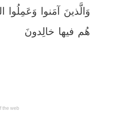
وَالَّذينَ آمَنوا وَعَمِلُوا ۖ
هُم فيها خالِدونَ
of the web