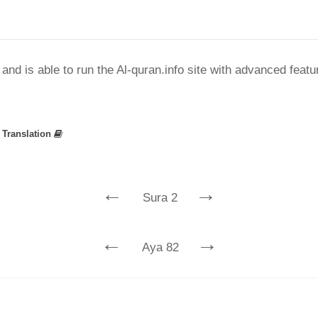
nd is able to run the Al-quran.info site with advanced feat
»
Translation
←
→
Sura 2
←
→
Aya 82