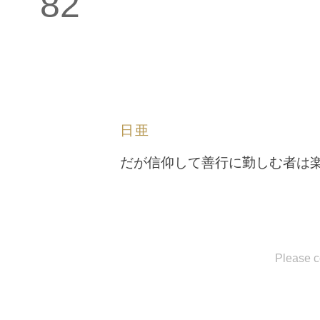
82
日亜
だが信仰して善行に勤しむ者は
Please c