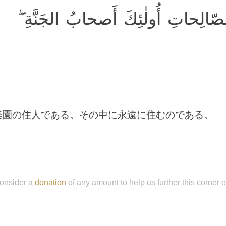
 الصّالِحاتِ أُولٰئِكَ أَصحابُ الجَنَّةِ
楽園の住人である。その中に永遠に住むのである。
onsider a
donation
of any amount to help us further this corner 