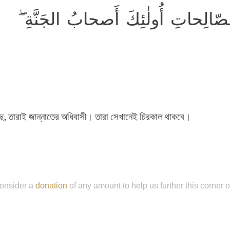
 الصّالِحاتِ أُولٰئِكَ أَصحابُ الجَنَّةِ
ছে, তারাই জান্নাতের অধিবাসী। তারা সেখানেই চিরকাল থাকবে।
onsider a
donation
of any amount to help us further this corner 