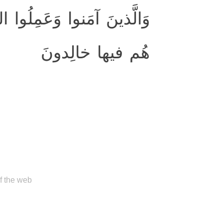
وَالَّذينَ آمَنوا وَعَمِلُوا ۖ
هُم فيها خالِدونَ
of the web