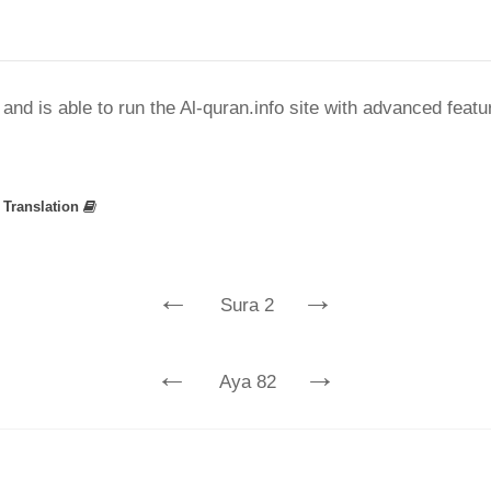
nd is able to run the Al-quran.info site with advanced feat
»
Translation
←
→
Sura 2
←
→
Aya 82