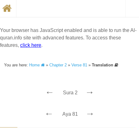
Your browser has JavaScript enabled and is able to run the Al-
quran.info site with advanced features. To access these
features,
click here
.
You are here:
Home
»
Chapter 2
»
Verse 81
»
Translation
←
→
Sura 2
←
→
Aya 81