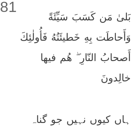
81
بَلىٰ مَن كَسَبَ سَيِّئَةً
وَأَحاطَت بِهِ خَطيئَتُهُ فَأُولٰئِكَ
أَصحابُ النّارِ ۖ هُم فيها
خالِدونَ
ہاں کیوں نہیں جو گناہ