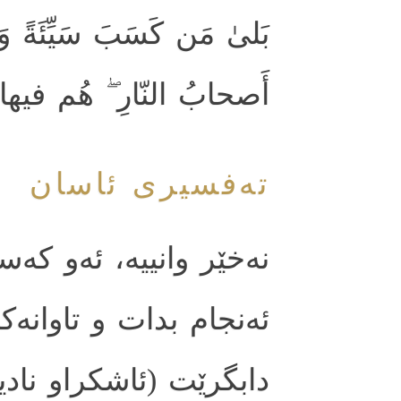
بَلىٰ مَن كَسَبَ سَيِّئَةً وَأ
أَصحابُ النّارِ ۖ هُم فيها
ته‌فسیری ئاسان
نه‌خێر وانییه‌، ئه‌و كه‌
ئه‌نجام بدات و تاوانه‌ك
دابگرێت (ئاشكراو نادی