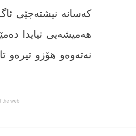
كه‌سانه نیشته‌جێی ئاگ
هه‌میشه‌یی تیایدا ده‌مێن
نه‌ته‌وه‌و هۆزو تیره‌و ).
of the web