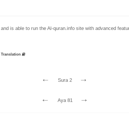
nd is able to run the Al-quran.info site with advanced feat
»
Translation
←
→
Sura 2
←
→
Aya 81