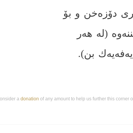
ری دۆزه‌خن و بۆ
نه‌وه (له هه‌ر
تایه‌فه‌یه‌ك بن
onsider a
donation
of any amount to help us further this corner 