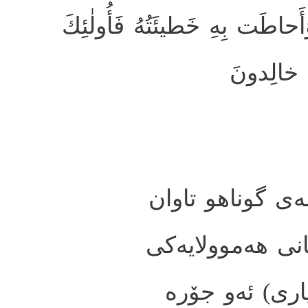
َحاطَت بِهِ خَطيئَتُهُ فَأُولٰئِكَ
 خالِدونَ
سه‌ی گوناهو تاوان
انی هه‌موولایه‌كی
اری) ئه‌و جۆره