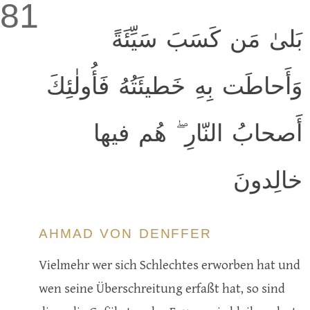
81
بَلىٰ مَن كَسَبَ سَيِّئَةً
وَأَحاطَت بِهِ خَطيئَتُهُ فَأُولٰئِكَ
أَصحابُ النّارِ ۖ هُم فيها
خالِدونَ
AHMAD VON DENFFER
Vielmehr wer sich Schlechtes erworben hat und
wen seine Überschreitung erfaßt hat, so sind