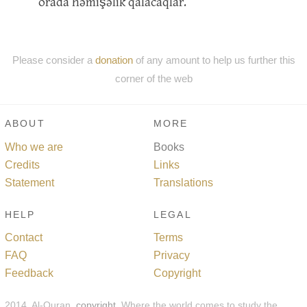
orada həmişəlik qalacaqlar.
Please consider a
donation
of any amount to help us further this
corner of the web
ABOUT
MORE
Who we are
Books
Credits
Links
Statement
Translations
HELP
LEGAL
Contact
Terms
FAQ
Privacy
Feedback
Copyright
2014, Al-Quran,
copyright
. Where the world comes to study the