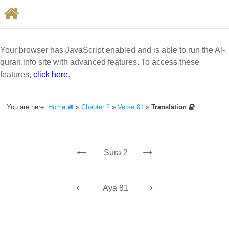
Your browser has JavaScript enabled and is able to run the Al-
quran.info site with advanced features. To access these
features,
click here
.
You are here:
Home
»
Chapter 2
»
Verse 81
»
Translation
←
→
Sura 2
←
→
Aya 81