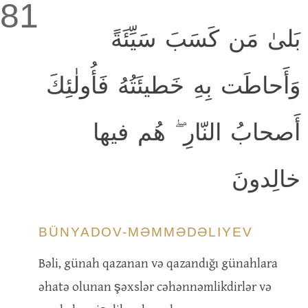
81
بَلىٰ مَن كَسَبَ سَيِّئَةً
وَأَحاطَت بِهِ خَطيئَتُهُ فَأُولٰئِكَ
أَصحابُ النّارِ ۖ هُم فيها
خالِدونَ
BÜNYADOV-MƏMMƏDƏLIYEV
Bəli, günah qazanan və qazandığı günahlara
əhatə olunan şəxslər cəhənnəmlikdirlər və