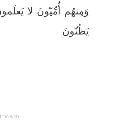
وَمِنهُم أُمِّيّونَ لا يَعلَمون
يَظُنّونَ
of the web