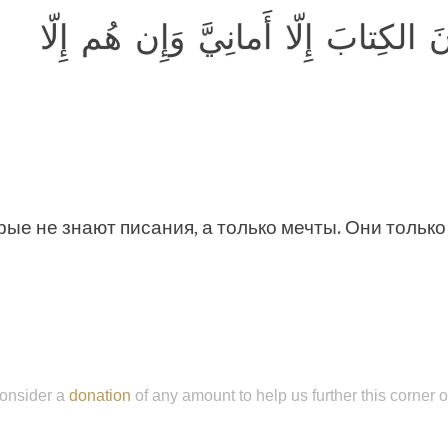
َ الكِتابَ إِلّا أَمانِيَّ وَإِن هُم إِلّا
рые не знают писания, а только мечты. Они только
onsider a
donation
of any amount to help us further this corner 