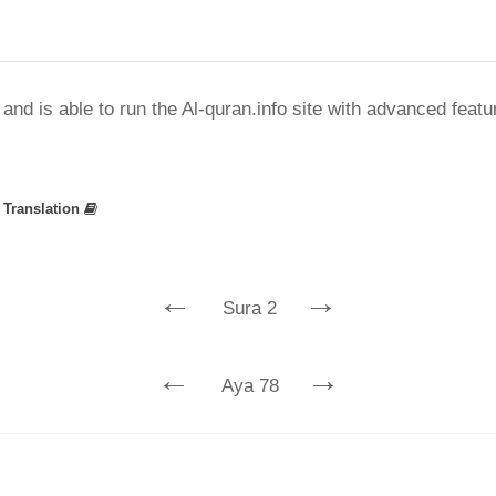
nd is able to run the Al-quran.info site with advanced feat
»
Translation
←
→
Sura 2
←
→
Aya 78