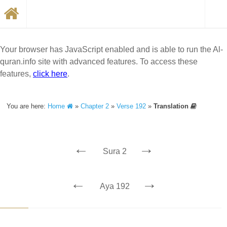
Your browser has JavaScript enabled and is able to run the Al-
quran.info site with advanced features. To access these
features,
click here
.
You are here:
Home
»
Chapter 2
»
Verse 192
»
Translation
←
→
Sura 2
←
→
Aya 192