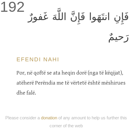
192
فَإِنِ انتَهَوا فَإِنَّ اللَّهَ غَفورٌ
رَحيمٌ
EFENDI NAHI
Por, në qoftë se ata heqin dorë (nga të këqijat),
atëherë Perëndia me të vërtetë është mëshirues
dhe falë.
Please consider a
donation
of any amount to help us further this
corner of the web