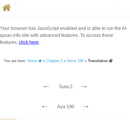
Your browser has JavaScript enabled and is able to run the Al-
quran.info site with advanced features. To access these
features,
click here
.
You are here:
Home
»
Chapter 2
»
Verse 190
»
Translation
←
→
Sura 2
←
→
Aya 190