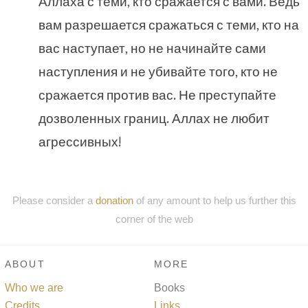
Аллаха с теми, кто сражается с вами. Ведь
вам разрешается сражаться с теми, кто на
вас наступает, но не начинайте сами
наступления и не убивайте того, кто не
сражается против вас. Не преступайте
дозволенных границ. Аллах не любит
агрессивных!
Please consider a
donation
of any amount to help us further this
corner of the web
ABOUT
MORE
Who we are
Books
Credits
Links