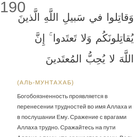
190
وَقاتِلوا في سَبيلِ اللَّهِ الَّذينَ
يُقاتِلونَكُم وَلا تَعتَدوا ۚ إِنَّ
اللَّهَ لا يُحِبُّ المُعتَدينَ
(АЛЬ-МУНТАХАБ)
Богобоязненность проявляется в
перенесении трудностей во имя Аллаха и
в послушании Ему. Сражение с врагами
Аллаха трудно. Сражайтесь на пути