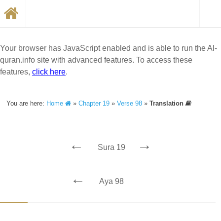
Your browser has JavaScript enabled and is able to run the Al-
quran.info site with advanced features. To access these
features,
click here
.
You are here:
Home
»
Chapter 19
»
Verse 98
»
Translation
←
→
Sura 19
←
Aya 98