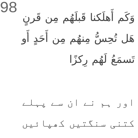
98
وَكَم أَهلَكنا قَبلَهُم مِن قَرنٍ
هَل تُحِسُّ مِنهُم مِن أَحَدٍ أَو
تَسمَعُ لَهُم رِكزًا
اور ہم نے ان سے پہلے
کتنی سنگتیں کھپائیں