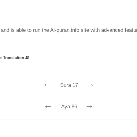
nd is able to run the Al-quran.info site with advanced feat
»
Translation
←
→
Sura 17
←
→
Aya 86