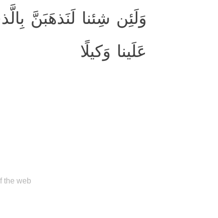
وَلَئِن شِئنا لَنَذهَبَنَّ بِالَّ
عَلَينا وَكيلًا
of the web