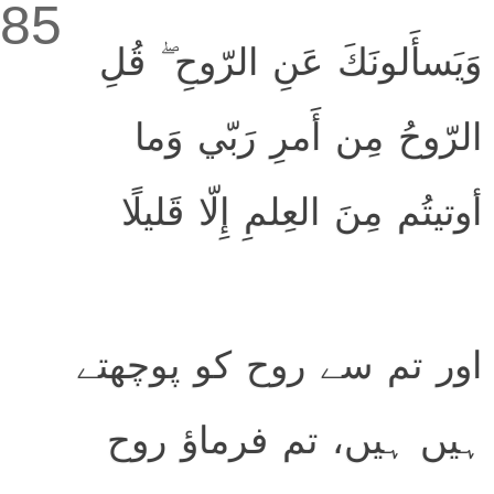
85
وَيَسأَلونَكَ عَنِ الرّوحِ ۖ قُلِ
الرّوحُ مِن أَمرِ رَبّي وَما
أوتيتُم مِنَ العِلمِ إِلّا قَليلًا
اور تم سے روح کو پوچھتے
ہیں ہیں، تم فرماؤ روح