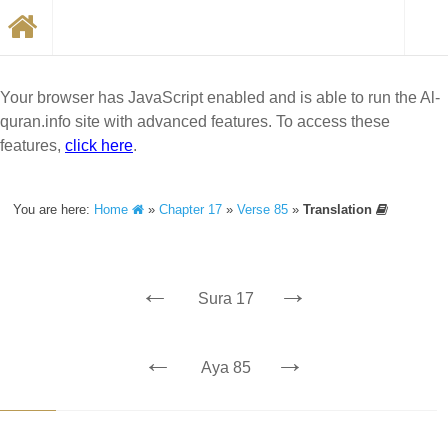
Your browser has JavaScript enabled and is able to run the Al-
quran.info site with advanced features. To access these
features,
click here
.
You are here:
Home
»
Chapter 17
»
Verse 85
»
Translation
←
→
Sura 17
←
→
Aya 85