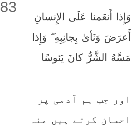
83
وَإِذا أَنعَمنا عَلَى الإِنسانِ
أَعرَضَ وَنَأىٰ بِجانِبِهِ ۖ وَإِذا
مَسَّهُ الشَّرُّ كانَ يَئوسًا
اور جب ہم آدمی پر
احسان کرتے ہیں منہ