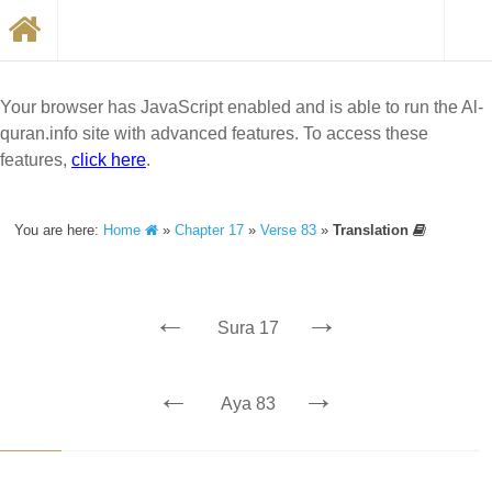
Your browser has JavaScript enabled and is able to run the Al-
quran.info site with advanced features. To access these
features,
click here
.
You are here:
Home
»
Chapter 17
»
Verse 83
»
Translation
←
→
Sura 17
←
→
Aya 83