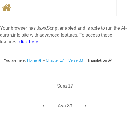
Your browser has JavaScript enabled and is able to run the Al-
quran.info site with advanced features. To access these
features,
click here
.
You are here:
Home
»
Chapter 17
»
Verse 83
»
Translation
←
→
Sura 17
←
→
Aya 83