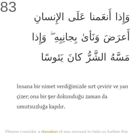
83
وَإِذا أَنعَمنا عَلَى الإِنسانِ
أَعرَضَ وَنَأىٰ بِجانِبِهِ ۖ وَإِذا
مَسَّهُ الشَّرُّ كانَ يَئوسًا
İnsana bir nimet verdiğimizde sırt çevirir ve yan
çizer; ona bir şer dokunduğu zaman da
umutsuzluğa kapılır.
Please consider a
donation
of any amount to help us further this