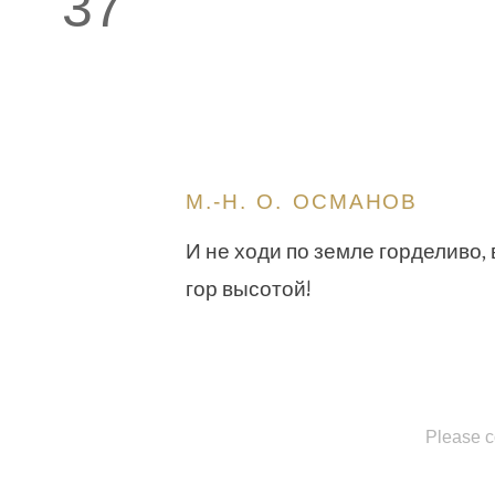
37
М.-Н. О. ОСМАНОВ
И не ходи по земле горделиво,
гор высотой!
Please c