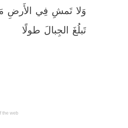
وَلا تَمشِ فِي الأَرضِ مَرَح
تَبلُغَ الجِبالَ طولًا
of the web