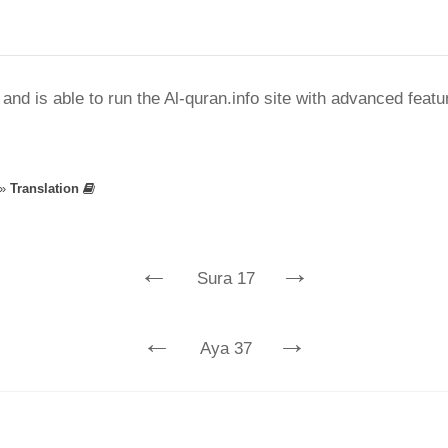
nd is able to run the Al-quran.info site with advanced feat
»
Translation
←
→
Sura 17
←
→
Aya 37