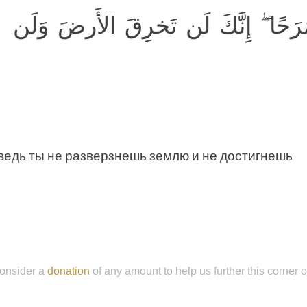
ًا ۖ إِنَّكَ لَن تَخرِقَ الأَرضَ وَلَن
 ведь ты не разверзнешь землю и не достигнешь
onsider a
donation
of any amount to help us further this corner 