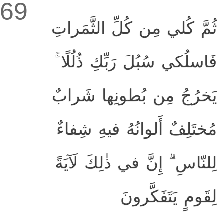
69
ثُمَّ كُلي مِن كُلِّ الثَّمَراتِ
فَاسلُكي سُبُلَ رَبِّكِ ذُلُلًا ۚ
يَخرُجُ مِن بُطونِها شَرابٌ
مُختَلِفٌ أَلوانُهُ فيهِ شِفاءٌ
لِلنّاسِ ۗ إِنَّ في ذٰلِكَ لَآيَةً
لِقَومٍ يَتَفَكَّرونَ