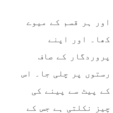
اور ہر قسم کے میوے
کھا۔ اور اپنے
پروردگار کے صاف
رستوں پر چلی جا۔ اس
کے پیٹ سے پینے کی
چیز نکلتی ہے جس کے