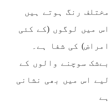
مختلف رنگ ہوتے ہیں
اس میں لوگوں (کے کئی
امراض) کی شفا ہے۔
بےشک سوچنے والوں کے
لیے اس میں بھی نشانی
ہے