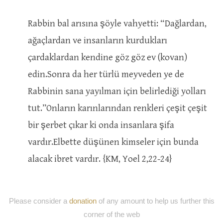
Rabbin bal arısına şöyle vahyetti: “Dağlardan,
ağaçlardan ve insanların kurdukları
çardaklardan kendine göz göz ev (kovan)
edin.Sonra da her türlü meyveden ye de
Rabbinin sana yayılman için belirlediği yolları
tut.”Onların karınlarından renkleri çeşit çeşit
bir şerbet çıkar ki onda insanlara şifa
vardır.Elbette düşünen kimseler için bunda
alacak ibret vardır. {KM, Yoel 2,22-24}
Please consider a
donation
of any amount to help us further this
corner of the web