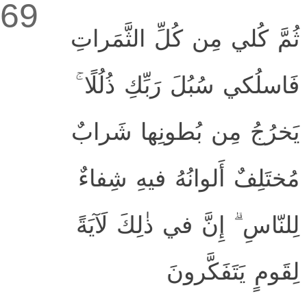
69
ثُمَّ كُلي مِن كُلِّ الثَّمَراتِ
فَاسلُكي سُبُلَ رَبِّكِ ذُلُلًا ۚ
يَخرُجُ مِن بُطونِها شَرابٌ
مُختَلِفٌ أَلوانُهُ فيهِ شِفاءٌ
لِلنّاسِ ۗ إِنَّ في ذٰلِكَ لَآيَةً
لِقَومٍ يَتَفَكَّرونَ