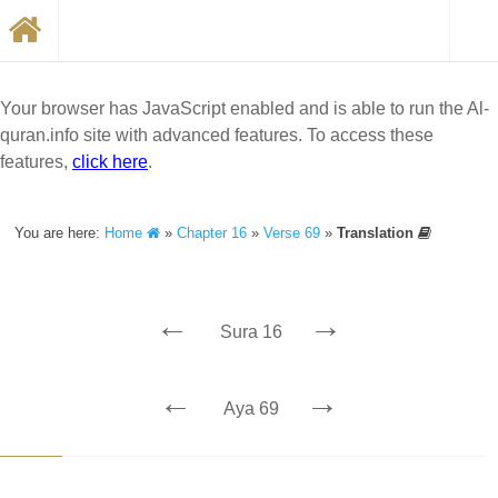
Your browser has JavaScript enabled and is able to run the Al-
quran.info site with advanced features. To access these
features,
click here
.
You are here:
Home
»
Chapter 16
»
Verse 69
»
Translation
←
→
Sura 16
←
→
Aya 69