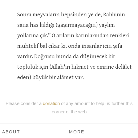
Sonra meyvaların hepsinden ye de, Rabbinin
sana has kıldığı (şaşırmayacağın) yaylım
yollarına çık.” O arıların karınlarından renkleri
muhtelif bal çıkar ki, onda insanlar için şifa
vardır. Doğrusu bunda da düşünecek bir
topluluk için (Allah'ın hikmet ve emrine delâlet
eden) büyük bir alâmet var.
Please consider a
donation
of any amount to help us further this
corner of the web
ABOUT
MORE