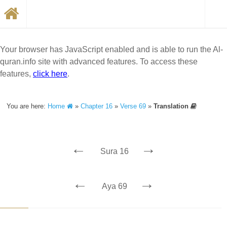
Your browser has JavaScript enabled and is able to run the Al-
quran.info site with advanced features. To access these
features,
click here
.
You are here:
Home
»
Chapter 16
»
Verse 69
»
Translation
←
→
Sura 16
←
→
Aya 69