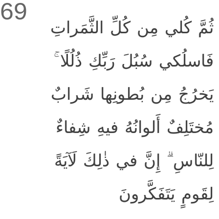
69
ثُمَّ كُلي مِن كُلِّ الثَّمَراتِ
فَاسلُكي سُبُلَ رَبِّكِ ذُلُلًا ۚ
يَخرُجُ مِن بُطونِها شَرابٌ
مُختَلِفٌ أَلوانُهُ فيهِ شِفاءٌ
لِلنّاسِ ۗ إِنَّ في ذٰلِكَ لَآيَةً
لِقَومٍ يَتَفَكَّرونَ