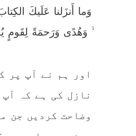
وَما أَنزَلنا عَلَيكَ الكِتابَ إ
وَهُدًى وَرَحمَةً لِقَومٍ يُؤ
اور ہم نے آپ پر ک
نازل کی ہے کہ آپ 
وضاحت کردیں جن می