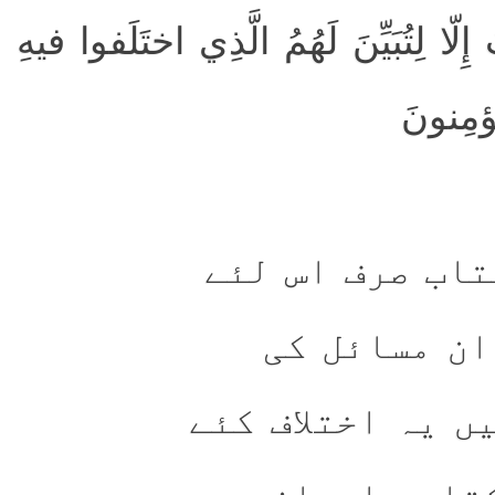
ِلّا لِتُبَيِّنَ لَهُمُ الَّذِي اختَلَفوا فيهِ
ۙ مِنونَ
تاب صرف اس لئے
ان مسائل کی
ں یہ اختلاف کئے