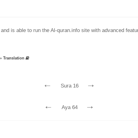
nd is able to run the Al-quran.info site with advanced feat
»
Translation
←
→
Sura 16
←
→
Aya 64