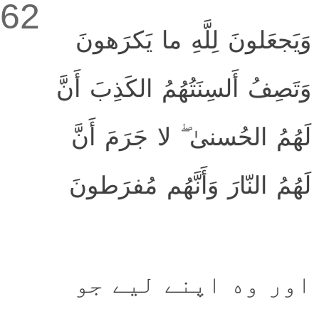
62
وَيَجعَلونَ لِلَّهِ ما يَكرَهونَ
وَتَصِفُ أَلسِنَتُهُمُ الكَذِبَ أَنَّ
لَهُمُ الحُسنىٰ ۖ لا جَرَمَ أَنَّ
لَهُمُ النّارَ وَأَنَّهُم مُفرَطونَ
اور وه اپنے لیے جو