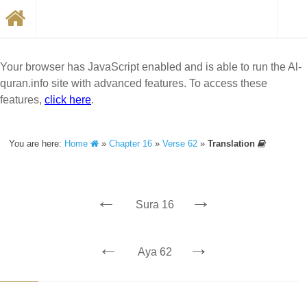
Your browser has JavaScript enabled and is able to run the Al-
quran.info site with advanced features. To access these
features,
click here
.
You are here:
Home
»
Chapter 16
»
Verse 62
»
Translation
←
→
Sura 16
←
→
Aya 62