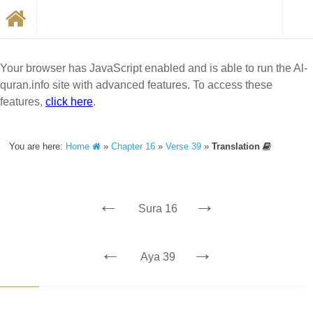
Your browser has JavaScript enabled and is able to run the Al-
quran.info site with advanced features. To access these
features,
click here
.
You are here:
Home
»
Chapter 16
»
Verse 39
»
Translation
←
→
Sura 16
←
→
Aya 39