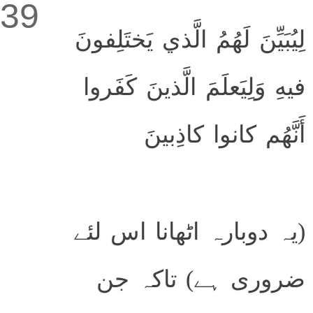
39
لِيُبَيِّنَ لَهُمُ الَّذي يَختَلِفونَ
فيهِ وَلِيَعلَمَ الَّذينَ كَفَروا
أَنَّهُم كانوا كاذِبينَ
(یہ دوبارہ اٹھانا اس لئے
ضروری ہے) تاکہ جن