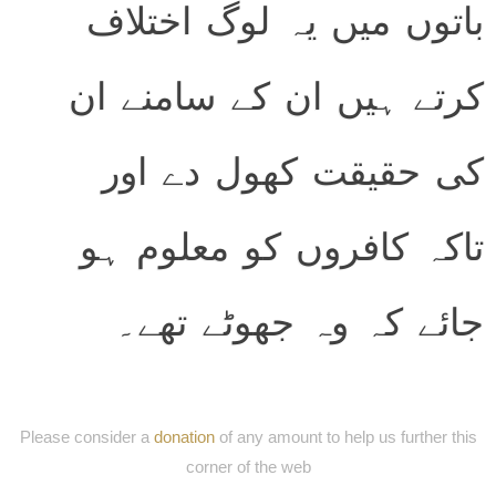
باتوں میں یہ لوگ اختلاف
کرتے ہیں ان کے سامنے ان
کی حقیقت کھول دے اور
تاکہ کافروں کو معلوم ہو
جائے کہ وہ جھوٹے تھے۔
Please consider a
donation
of any amount to help us further this
corner of the web