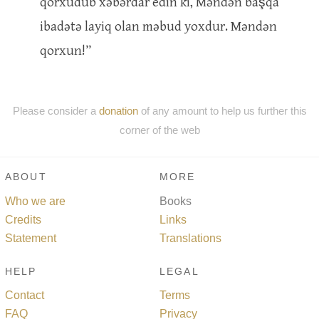
qorxudub xəbərdar edin ki, Məndən başqa
ibadətə layiq olan məbud yoxdur. Məndən
qorxun!”
Please consider a
donation
of any amount to help us further this
corner of the web
ABOUT
MORE
Who we are
Books
Credits
Links
Statement
Translations
HELP
LEGAL
Contact
Terms
FAQ
Privacy