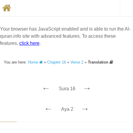
Your browser has JavaScript enabled and is able to run the Al-
quran.info site with advanced features. To access these
features,
click here
.
You are here:
Home
»
Chapter 16
»
Verse 2
»
Translation
←
→
Sura 16
←
→
Aya 2