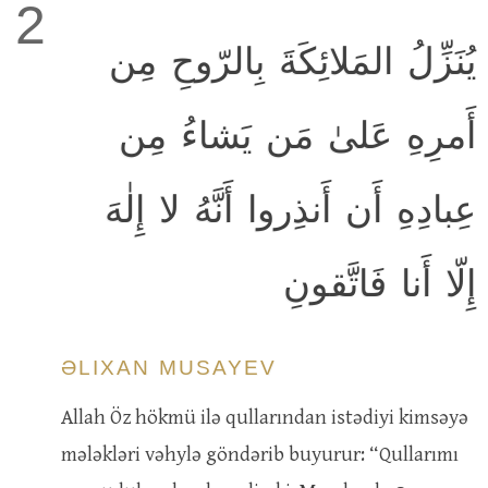
2
يُنَزِّلُ المَلائِكَةَ بِالرّوحِ مِن
أَمرِهِ عَلىٰ مَن يَشاءُ مِن
عِبادِهِ أَن أَنذِروا أَنَّهُ لا إِلٰهَ
إِلّا أَنا فَاتَّقونِ
ƏLIXAN MUSAYEV
Allah Öz hökmü ilə qullarından istədiyi kimsəyə
mələkləri vəhylə göndərib buyurur: “Qullarımı