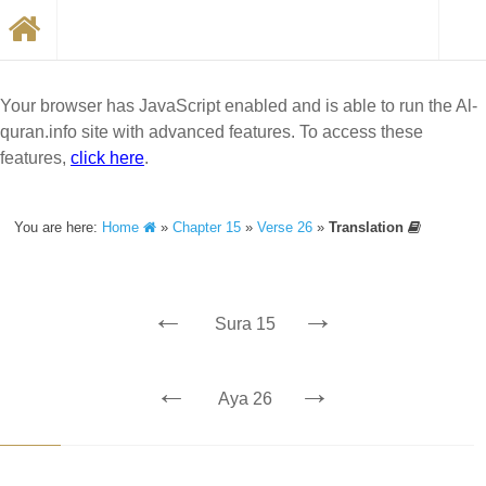
Your browser has JavaScript enabled and is able to run the Al-
quran.info site with advanced features. To access these
features,
click here
.
You are here:
Home
»
Chapter 15
»
Verse 26
»
Translation
←
→
Sura 15
←
→
Aya 26