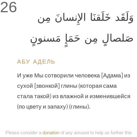
26
وَلَقَد خَلَقنَا الإِنسانَ مِن
صَلصالٍ مِن حَمَإٍ مَسنونٍ
АБУ АДЕЛЬ
И уже Мы сотворили человека [Адама] из
сухой [звонкой] глины (которая сама
стала такой) из влажной и изменившейся
(по цвету и запаху) (глины).
Please consider a
donation
of any amount to help us further this