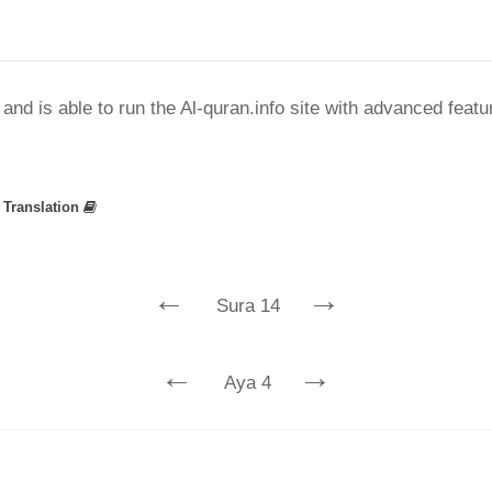
nd is able to run the Al-quran.info site with advanced feat
»
Translation
←
→
Sura 14
←
→
Aya 4