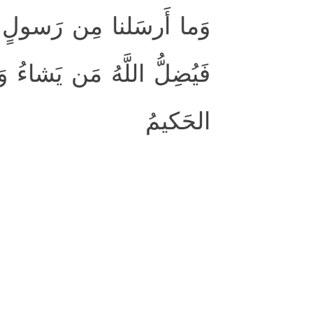
وَما أَرسَلنا مِن رَسولٍ إِل ۖ
فَيُضِلُّ اللَّهُ مَن يَشاءُ 
الحَكيمُ