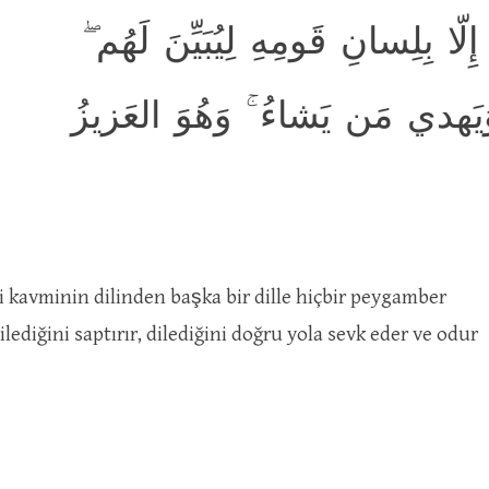
ّا بِلِسانِ قَومِهِ لِيُبَيِّنَ لَهُم
وَيَهدي مَن يَشاءُ ۚ وَهُوَ العَزيزُ
di kavminin dilinden başka bir dille hiçbir peygamber
ediğini saptırır, dilediğini doğru yola sevk eder ve odur