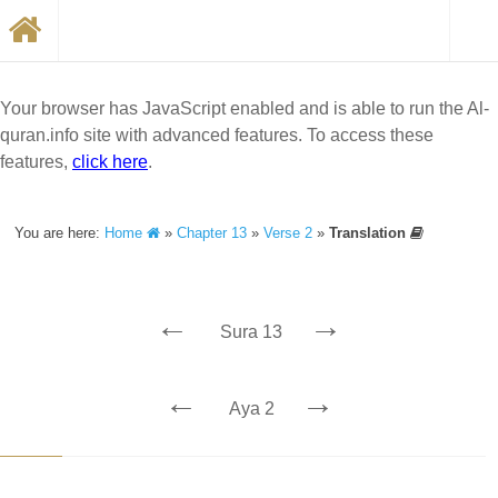
Your browser has JavaScript enabled and is able to run the Al-
quran.info site with advanced features. To access these
features,
click here
.
You are here:
Home
»
Chapter 13
»
Verse 2
»
Translation
←
→
Sura 13
←
→
Aya 2