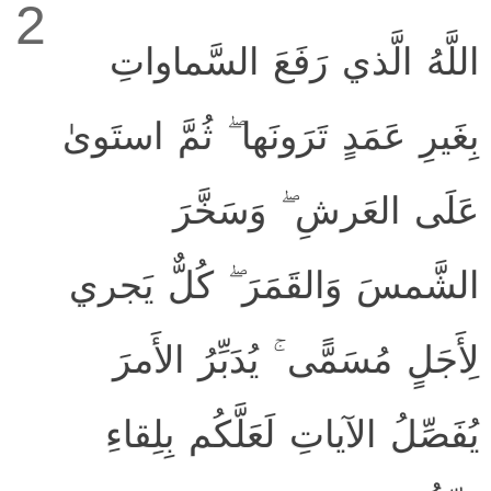
2
اللَّهُ الَّذي رَفَعَ السَّماواتِ
بِغَيرِ عَمَدٍ تَرَونَها ۖ ثُمَّ استَوىٰ
عَلَى العَرشِ ۖ وَسَخَّرَ
الشَّمسَ وَالقَمَرَ ۖ كُلٌّ يَجري
لِأَجَلٍ مُسَمًّى ۚ يُدَبِّرُ الأَمرَ
يُفَصِّلُ الآياتِ لَعَلَّكُم بِلِقاءِ