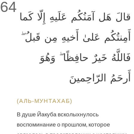
64
قالَ هَل آمَنُكُم عَلَيهِ إِلّا كَما
أَمِنتُكُم عَلىٰ أَخيهِ مِن قَبلُ ۖ
فَاللَّهُ خَيرٌ حافِظًا ۖ وَهُوَ
أَرحَمُ الرّاحِمينَ
(АЛЬ-МУНТАХАБ)
В душе Йакуба всколыхнулось
воспоминание о прошлом, которое