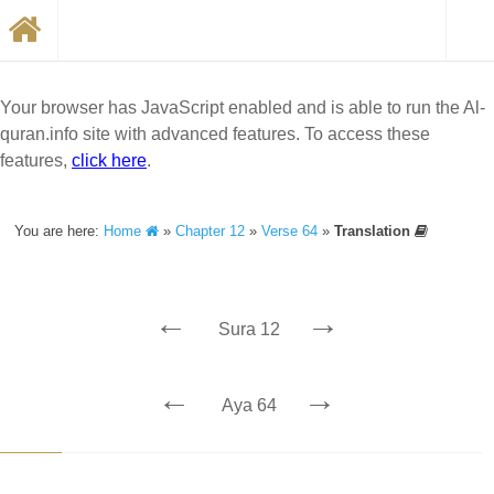
Your browser has JavaScript enabled and is able to run the Al-
quran.info site with advanced features. To access these
features,
click here
.
You are here:
Home
»
Chapter 12
»
Verse 64
»
Translation
←
→
Sura 12
←
→
Aya 64