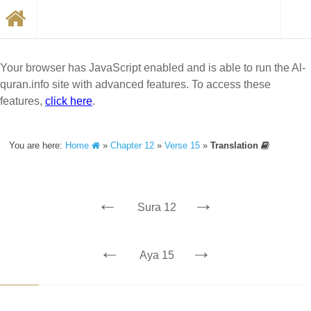
Your browser has JavaScript enabled and is able to run the Al-
quran.info site with advanced features. To access these
features,
click here
.
You are here:
Home
»
Chapter 12
»
Verse 15
»
Translation
←
→
Sura 12
←
→
Aya 15