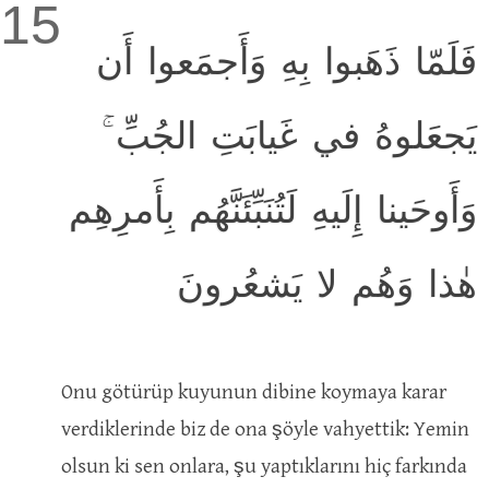
15
فَلَمّا ذَهَبوا بِهِ وَأَجمَعوا أَن
يَجعَلوهُ في غَيابَتِ الجُبِّ ۚ
وَأَوحَينا إِلَيهِ لَتُنَبِّئَنَّهُم بِأَمرِهِم
هٰذا وَهُم لا يَشعُرونَ
Onu götürüp kuyunun dibine koymaya karar
verdiklerinde biz de ona şöyle vahyettik: Yemin
olsun ki sen onlara, şu yaptıklarını hiç farkında