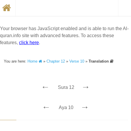
Your browser has JavaScript enabled and is able to run the Al-
quran.info site with advanced features. To access these
features,
click here
.
You are here:
Home
»
Chapter 12
»
Verse 10
»
Translation
←
→
Sura 12
←
→
Aya 10