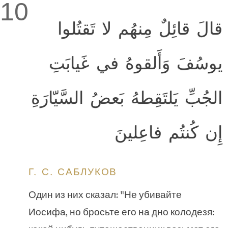
10
قالَ قائِلٌ مِنهُم لا تَقتُلوا
يوسُفَ وَأَلقوهُ في غَيابَتِ
الجُبِّ يَلتَقِطهُ بَعضُ السَّيّارَةِ
إِن كُنتُم فاعِلينَ
Г. С. САБЛУКОВ
Один из них сказал: "Не убивайте
Иосифа, но бросьте его на дно колодезя: