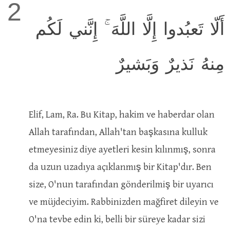
2
أَلّا تَعبُدوا إِلَّا اللَّهَ ۚ إِنَّني لَكُم
مِنهُ نَذيرٌ وَبَشيرٌ
Elif, Lam, Ra. Bu Kitap, hakim ve haberdar olan
Allah tarafından, Allah'tan başkasına kulluk
etmeyesiniz diye ayetleri kesin kılınmış, sonra
da uzun uzadıya açıklanmış bir Kitap'dır. Ben
size, O'nun tarafından gönderilmiş bir uyarıcı
ve müjdeciyim. Rabbinizden mağfiret dileyin ve
O'na tevbe edin ki, belli bir süreye kadar sizi