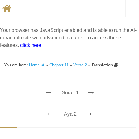
Your browser has JavaScript enabled and is able to run the Al-
quran.info site with advanced features. To access these
features,
click here
.
You are here:
Home
»
Chapter 11
»
Verse 2
»
Translation
←
→
Sura 11
←
→
Aya 2